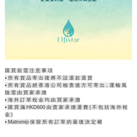
購 買 前 需 注 意 事 項
▪️ 所 有 貨 品 寄 出 後 將 不 設 退 款 退 貨
▪️ 所 有 貨 品 經 香 港 公 司 檢 查 後 方 可 寄 出，運 輸 風
險 需 由 買 家 承 擔
▪️ 海 外 訂 單 稅 金 均 由 買 家 承 擔
▪️ 購 買 滿 HKD600 由 賣 家 承 擔 運 費 ( 不 包 括 海 外 稅
金 )
▪️ Matrixmiji 保 留 所 有 訂 單 的 最 後 決 定 權