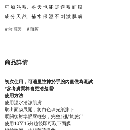
可 加 熱 敷、冬 天 也 能 舒 適 敷 面 膜

成 分 天 然、補 水 保 濕 不 刺 激 肌 膚
台灣製
面膜
商品詳情
初次使用，可適量塗抹於手腕內側做為測試
*參考膚質棒會更清楚喔!
使用方法:
使用溫水清潔肌膚
取出面膜展開，將白色珠光紙撕下
展開後對準眼唇輕敷，完整服貼於臉部
使用10至15分鐘後即可取下面膜