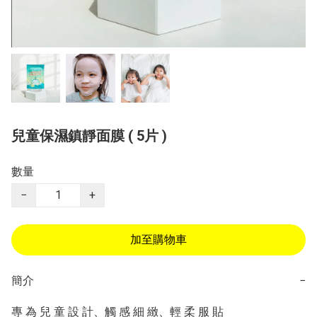
兒童保濕鎮靜面膜 ( 5片 )
數量
−
+
加至購物車
簡介
−
專 為 兒 童 設 計、觸 感 細 緻、輕 柔 服 貼
