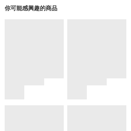
你可能感興趣的商品