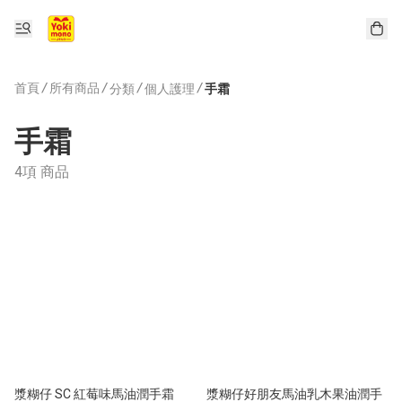
首頁
/
所有商品
/
/
/
分類
個人護理
手霜
手霜
4項 商品
漿糊仔 SC 紅莓味馬油潤手霜
漿糊仔好朋友馬油乳木果油潤手