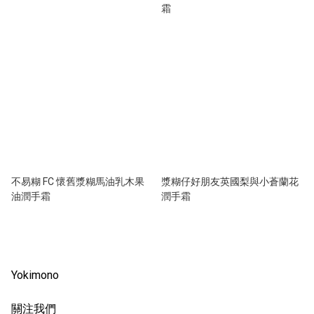
霜
不易糊 FC 懷舊漿糊馬油乳木果
漿糊仔好朋友英國梨與小蒼蘭花
油潤手霜
潤手霜
Yokimono
關注我們