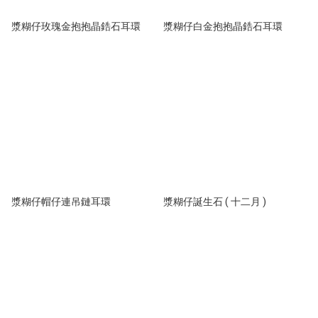
漿糊仔玫瑰金抱抱晶鋯石耳環
漿糊仔白金抱抱晶鋯石耳環
漿糊仔帽仔連吊鏈耳環
漿糊仔誕生石 ( 十二月 )