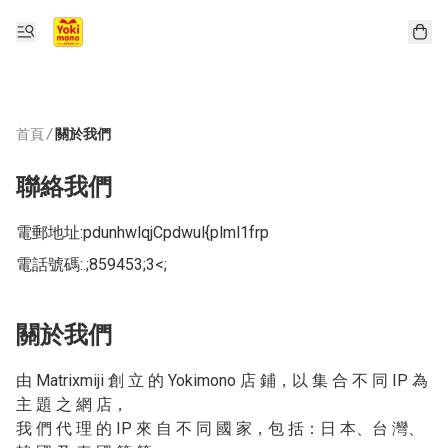
首頁
/
關於我們
聯絡我們
電郵地址:
pdunhwlqjCpdwul{plml1frp
電話號碼:
.;859453;3<;
關於我們
由 Matrixmiji 創 立 的 Yokimono 店 鋪，以 集 合 不 同 IP 為 
主 題 之 網 店，

我 們 代 理 的 IP 來 自 不 同 國 家，包 括：日 本、台 灣、