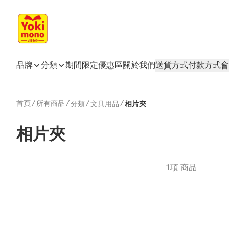
品牌
分類
期間限定
優惠區
關於我們
送貨方式
付款方式
會
首頁
/
所有商品
/
/
/
分類
文具用品
相片夾
相片夾
1項 商品