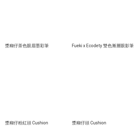
漿糊仔茶色眼眉墨彩筆
Fueki x Ecodety 雙色漸層眼影筆
漿糊仔粉紅頭 Cushion
漿糊仔頭 Cushion