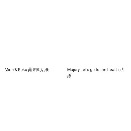
Mina & Koko 蘋果園貼紙
Majory Let's go to the beach 貼
紙