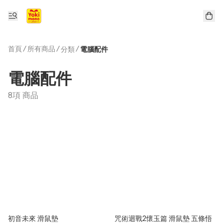
首頁
/
所有商品
/
/
分類
電腦配件
電腦配件
8項 商品
初音未來 滑鼠墊
咒術迴戰2懷玉篇 滑鼠墊 五條悟