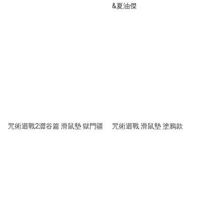
&夏油傑
咒術迴戰2澀谷篇 滑鼠墊 獄門疆
咒術迴戰 滑鼠墊 塗鴉款