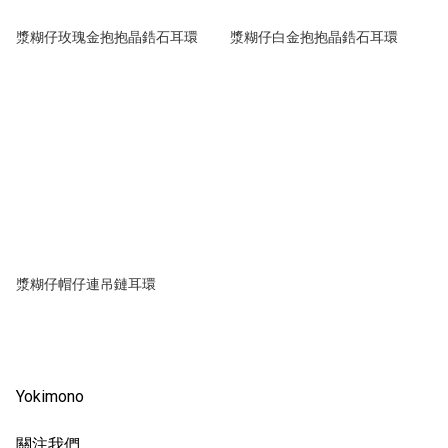
漿糊仔玫瑰金抱抱晶鋯石耳環
漿糊仔白金抱抱晶鋯石耳環
漿糊仔帽仔連吊鏈耳環
Yokimono
關注我們