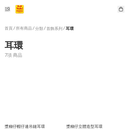
首頁
/
所有商品
/
/
/
分類
首飾系列
耳環
耳環
7項 商品
漿糊仔帽仔連吊鏈耳環
漿糊仔立體造型耳環