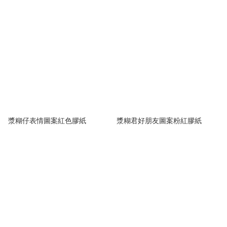
漿糊仔表情圖案紅色膠紙
漿糊君好朋友圖案粉紅膠紙