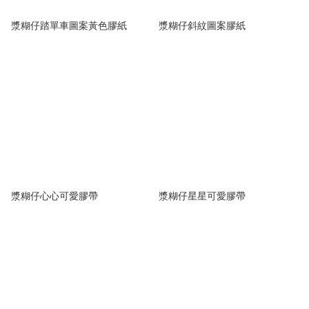
漿糊仔踏單車圖案黃色膠紙
漿糊仔斜紋圖案膠紙
漿糊仔心心可愛膠帶
漿糊仔星星可愛膠帶