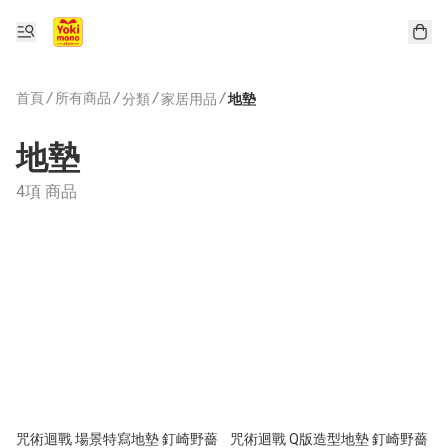
首頁
/
所有商品
/
/
/
分類
家居用品
地墊
地墊
4項 商品
咒術迴戰 場景特寫地墊 釘崎野薔
咒術迴戰 Q版造型地墊 釘崎野薔