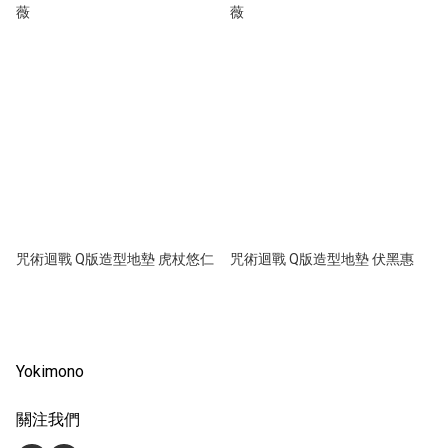
薇
薇
咒術迴戰 Q版造型地墊 虎杖悠仁
咒術迴戰 Q版造型地墊 伏黑惠
Yokimono
關注我們