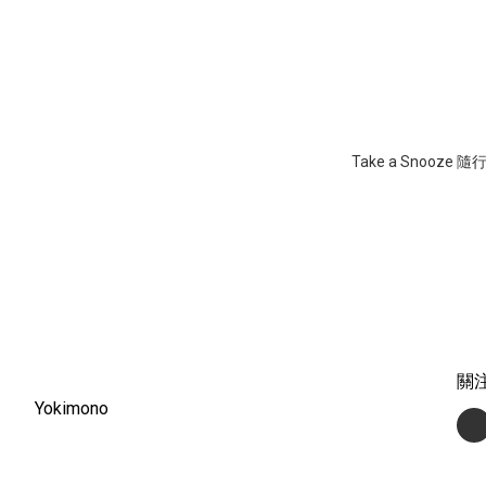
Take a Snooze 
關
Yokimono