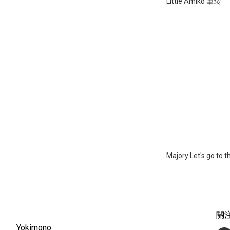
Little Amiko 筆袋
Majory Let's go to
關
Yokimono