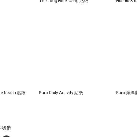
The Long Neck Gang 貼紙
Hoshio 
 the beach 貼紙
Kuro Daily Activity 貼紙
Kuro 海
注我們