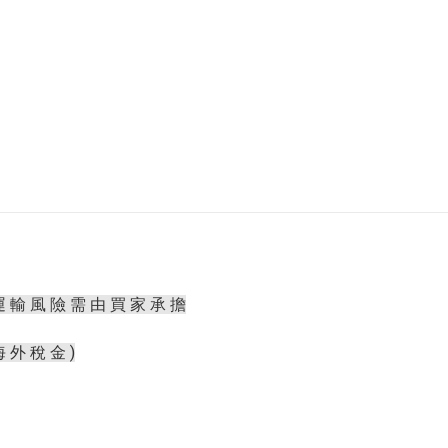
運 輸 風 險 需 由 買 家 承 擔
海 外 稅 金 )