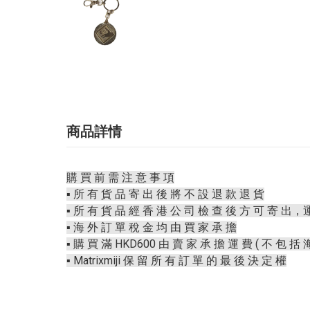
商品詳情
購 買 前 需 注 意 事 項
▪️ 所 有 貨 品 寄 出 後 將 不 設 退 款 退 貨
▪️ 所 有 貨 品 經 香 港 公 司 檢 查 後 方 可 寄 出，
▪️ 海 外 訂 單 稅 金 均 由 買 家 承 擔
▪️ 購 買 滿 HKD600 由 賣 家 承 擔 運 費 ( 不 包 括 
▪️ Matrixmiji 保 留 所 有 訂 單 的 最 後 決 定 權