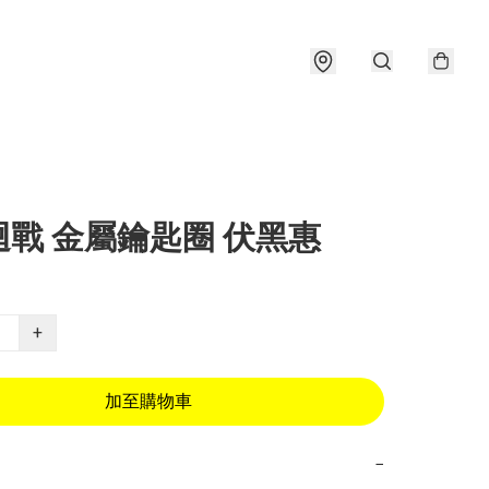
迴戰 金屬鑰匙圈 伏黑惠
+
加至購物車
−