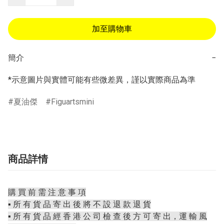
加至購物車
簡介
−
*示意圖片與實體可能有些微差異，謹以實際商品為準
夏油傑
Figuartsmini
商品詳情
購 買 前 需 注 意 事 項
▪️ 所 有 貨 品 寄 出 後 將 不 設 退 款 退 貨
▪️ 所 有 貨 品 經 香 港 公 司 檢 查 後 方 可 寄 出，運 輸 風