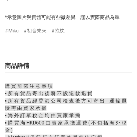
*示意圖片與實體可能有些微差異，謹以實際商品為準
Miku
初音未來
抱枕
商品詳情
購 買 前 需 注 意 事 項
▪️ 所 有 貨 品 寄 出 後 將 不 設 退 款 退 貨
▪️ 所 有 貨 品 經 香 港 公 司 檢 查 後 方 可 寄 出，運 輸 風
險 需 由 買 家 承 擔
▪️ 海 外 訂 單 稅 金 均 由 買 家 承 擔
▪️ 購 買 滿 HKD600 由 賣 家 承 擔 運 費 ( 不 包 括 海 外 稅
金 )