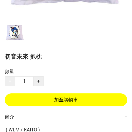
初音未來 抱枕
數量
−
+
加至購物車
簡介
−
 ( WLM / KAITO )
