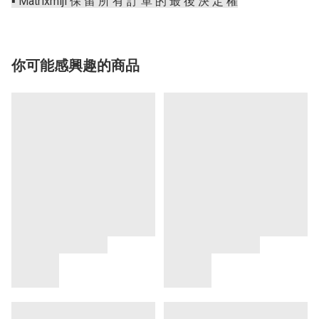
▪️ Matrixmiji 保 留 所 有 訂 單 的 最 後 決 定 權
你可能感興趣的商品