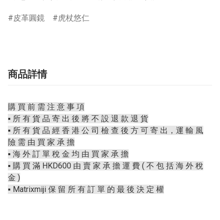
皮革圓鏡
虎杖悠仁
商品詳情
購 買 前 需 注 意 事 項
▪️ 所 有 貨 品 寄 出 後 將 不 設 退 款 退 貨
▪️ 所 有 貨 品 經 香 港 公 司 檢 查 後 方 可 寄 出，運 輸 風
險 需 由 買 家 承 擔
▪️ 海 外 訂 單 稅 金 均 由 買 家 承 擔
▪️ 購 買 滿 HKD600 由 賣 家 承 擔 運 費 ( 不 包 括 海 外 稅
金 )
▪️ Matrixmiji 保 留 所 有 訂 單 的 最 後 決 定 權