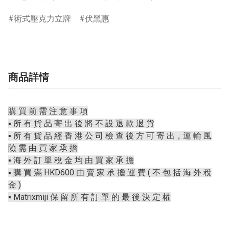
術式壓克力立牌
伏黑惠
商品詳情
購 買 前 需 注 意 事 項
▪️ 所 有 貨 品 寄 出 後 將 不 設 退 款 退 貨
▪️ 所 有 貨 品 經 香 港 公 司 檢 查 後 方 可 寄 出，運 輸 風
險 需 由 買 家 承 擔
▪️ 海 外 訂 單 稅 金 均 由 買 家 承 擔
▪️ 購 買 滿 HKD600 由 賣 家 承 擔 運 費 ( 不 包 括 海 外 稅
金 )
▪️ Matrixmiji 保 留 所 有 訂 單 的 最 後 決 定 權