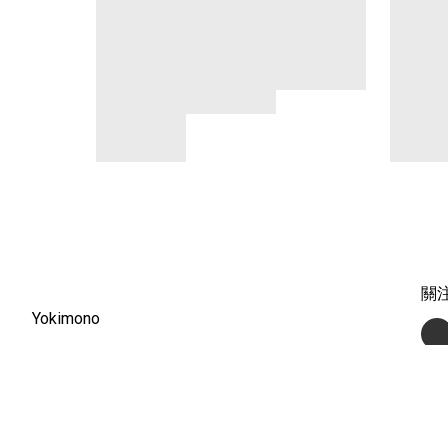
關
Yokimono