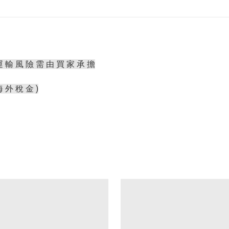
運 輸 風 險 需 由 買 家 承 擔
海 外 稅 金 )