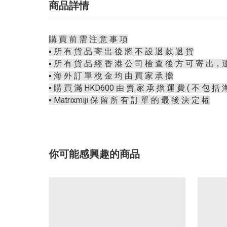
商品詳情
購 買 前 需 注 意 事 項
▪️ 所 有 貨 品 寄 出 後 將 不 設 退 款 退 貨
▪️ 所 有 貨 品 經 香 港 公 司 檢 查 後 方 可 寄 出，
▪️ 海 外 訂 單 稅 金 均 由 買 家 承 擔
▪️ 購 買 滿 HKD600 由 賣 家 承 擔 運 費 ( 不 包 括 
▪️ Matrixmiji 保 留 所 有 訂 單 的 最 後 決 定 權
你可能感興趣的商品