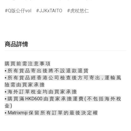
Q版公仔vol
JJKxTAITO
虎杖悠仁
商品詳情
購 買 前 需 注 意 事 項
▪️ 所 有 貨 品 寄 出 後 將 不 設 退 款 退 貨
▪️ 所 有 貨 品 經 香 港 公 司 檢 查 後 方 可 寄 出，運 輸 風
險 需 由 買 家 承 擔
▪️ 海 外 訂 單 稅 金 均 由 買 家 承 擔
▪️ 購 買 滿 HKD600 由 賣 家 承 擔 運 費 ( 不 包 括 海 外 稅
金 )
▪️ Matrixmiji 保 留 所 有 訂 單 的 最 後 決 定 權