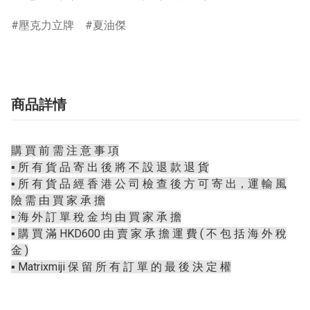
壓克力立牌
夏油傑
商品詳情
購 買 前 需 注 意 事 項
▪️ 所 有 貨 品 寄 出 後 將 不 設 退 款 退 貨
▪️ 所 有 貨 品 經 香 港 公 司 檢 查 後 方 可 寄 出，運 輸 風
險 需 由 買 家 承 擔
▪️ 海 外 訂 單 稅 金 均 由 買 家 承 擔
▪️ 購 買 滿 HKD600 由 賣 家 承 擔 運 費 ( 不 包 括 海 外 稅
金 )
▪️ Matrixmiji 保 留 所 有 訂 單 的 最 後 決 定 權