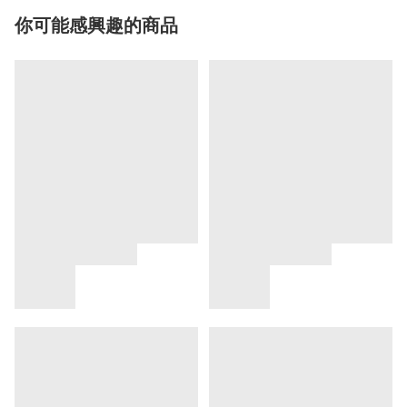
你可能感興趣的商品