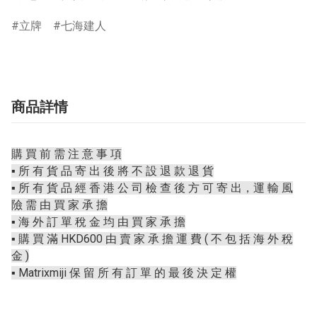
立牌
七海建人
商品詳情
購 買 前 需 注 意 事 項
▪️ 所 有 貨 品 寄 出 後 將 不 設 退 款 退 貨
▪️ 所 有 貨 品 經 香 港 公 司 檢 查 後 方 可 寄 出，運 輸 風
險 需 由 買 家 承 擔
▪️ 海 外 訂 單 稅 金 均 由 買 家 承 擔
▪️ 購 買 滿 HKD600 由 賣 家 承 擔 運 費 ( 不 包 括 海 外 稅
金 )
▪️ Matrixmiji 保 留 所 有 訂 單 的 最 後 決 定 權