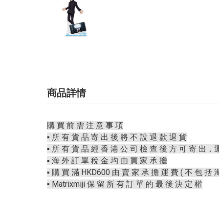
商品詳情
購 買 前 需 注 意 事 項
▪️ 所 有 貨 品 寄 出 後 將 不 設 退 款 退 貨
▪️ 所 有 貨 品 經 香 港 公 司 檢 查 後 方 可 寄 出，
▪️ 海 外 訂 單 稅 金 均 由 買 家 承 擔
▪️ 購 買 滿 HKD600 由 賣 家 承 擔 運 費 ( 不 包 括 
▪️ Matrixmiji 保 留 所 有 訂 單 的 最 後 決 定 權