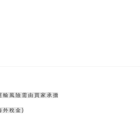
運 輸 風 險 需 由 買 家 承 擔
海 外 稅 金 )