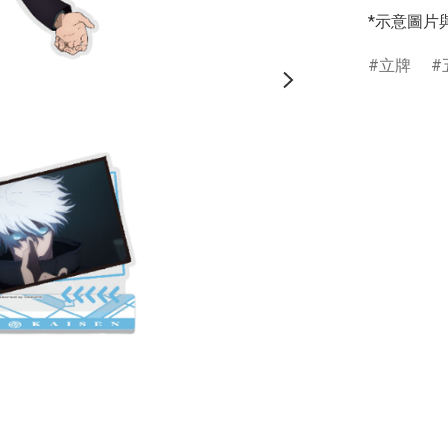
*示意圖片
立牌