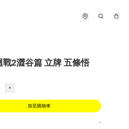
戰2澀谷篇 立牌 五條悟
+
加至購物車
−