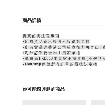
商品詳情
購 買 前 需 注 意 事 項
▪️ 所 有 貨 品 寄 出 後 將 不 設 退 款 退 貨
▪️ 所 有 貨 品 經 香 港 公 司 檢 查 後 方 可 寄 出，
▪️ 海 外 訂 單 稅 金 均 由 買 家 承 擔
▪️ 購 買 滿 HKD600 由 賣 家 承 擔 運 費 ( 不 包 括 
▪️ Matrixmiji 保 留 所 有 訂 單 的 最 後 決 定 權
你可能感興趣的商品