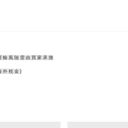
運 輸 風 險 需 由 買 家 承 擔
海 外 稅 金 )