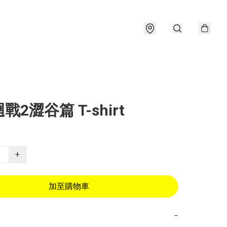
戰2澀谷篇 T-shirt
+
加至購物車
−