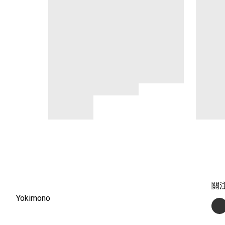
關
Yokimono