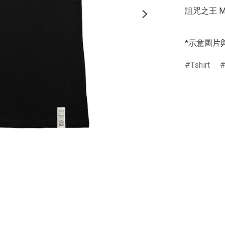
詛咒之王 M
*示意圖片
Tshirt