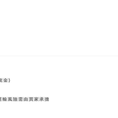
稅 金 )
運 輸 風 險 需 由 買 家 承 擔