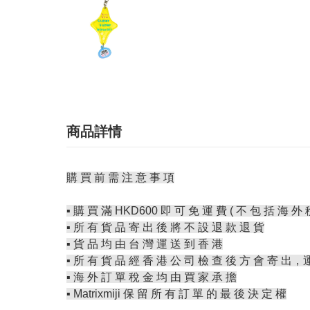
商品詳情
購 買 前 需 注 意 事 項
▪️ 購 買 滿 HKD600 即 可 免 運 費 ( 不 包 括 海 外 
▪️ 所 有 貨 品 寄 出 後 將 不 設 退 款 退 貨
▪️ 貨 品 均 由 台 灣 運 送 到 香 港
▪️ 所 有 貨 品 經 香 港 公 司 檢 查 後 方 會 寄 出，
▪️ 海 外 訂 單 稅 金 均 由 買 家 承 擔
▪️ Matrixmiji 保 留 所 有 訂 單 的 最 後 決 定 權