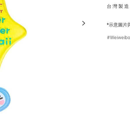
台 灣 製 造

*示意圖片
Weiweib