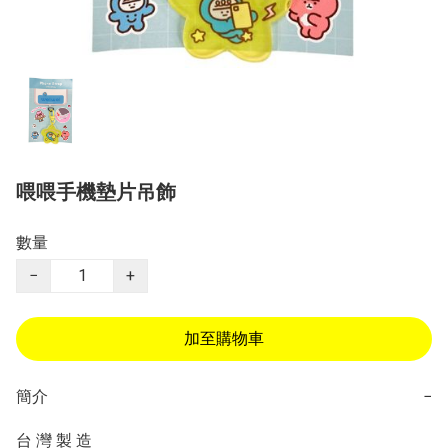
喂喂手機墊片吊飾
數量
−
+
加至購物車
簡介
−
台 灣 製 造