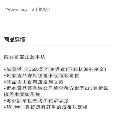
Weiweiboy
手機配件
商品詳情
購 買 前 需 注 意 事 項
▪️ 購 買 滿 HKD600 即 可 免 運 費 ( 不 包 括 海 外 稅 金 )
▪️ 所 有 貨 品 寄 出 後 將 不 設 退 款 退 貨
▪️ 貨 品 均 由 台 灣 運 送 到 香 港
▪️ 所 有 貨 品 經 香 港 公 司 檢 查 後 方 會 寄 出，運 輸 風
險 需 由 買 家 承 擔
▪️ 海 外 訂 單 稅 金 均 由 買 家 承 擔
▪️ Matrixmiji 保 留 所 有 訂 單 的 最 後 決 定 權