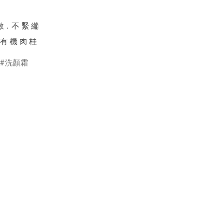
．不 緊 繃

 有 機 肉 桂
洗顏霜