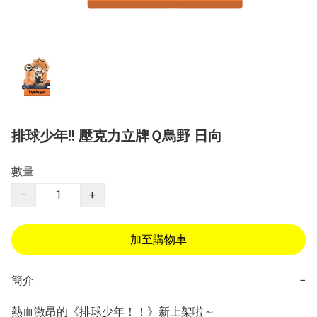
排球少年!! 壓克力立牌Ｑ烏野 日向
數量
−
+
加至購物車
簡介
−
熱血激昂的《排球少年！！》新上架啦～
