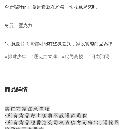
全新設計的正版周邊就在粉粉，快收藏起來吧！

材質：壓克力

*示意圖片與實體可能有些微差異，謹以實際商品為準
排球少年
壓克力立牌
烏野高校
日向翔陽
商品詳情
購 買 前 需 注 意 事 項
▪️ 所 有 貨 品 寄 出 後 將 不 設 退 款 退 貨
▪️ 所 有 貨 品 經 香 港 公 司 檢 查 後 方 可 寄 出，運 輸 風