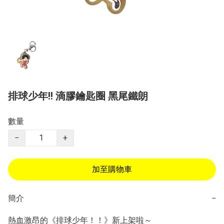
排球少年!! 滴膠鑰匙圈 黑尾鐵朗
數量
−
+
加至購物車
簡介
−
熱血激昂的《排球少年！！》新上架啦～ 
