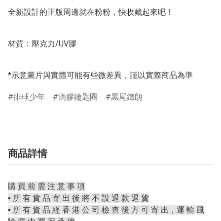
全新設計的正版周邊就在粉粉，快收藏起來吧！

材質：壓克力/UV膠

*示意圖片與實體可能有些微差異，謹以實際商品為準
排球少年
滴膠鑰匙圈
黑尾鐵朗
商品詳情
購 買 前 需 注 意 事 項
▪️ 所 有 貨 品 寄 出 後 將 不 設 退 款 退 貨
▪️ 所 有 貨 品 經 香 港 公 司 檢 查 後 方 可 寄 出，運 輸 風