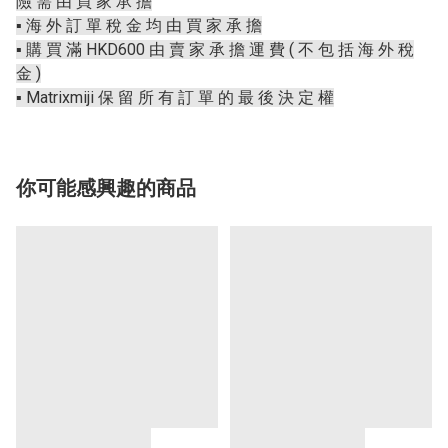
險 需 由 買 家 承 擔
▪️ 海 外 訂 單 稅 金 均 由 買 家 承 擔
▪️ 購 買 滿 HKD600 由 賣 家 承 擔 運 費 ( 不 包 括 海 外 稅
金 )
▪️ Matrixmiji 保 留 所 有 訂 單 的 最 後 決 定 權
你可能感興趣的商品