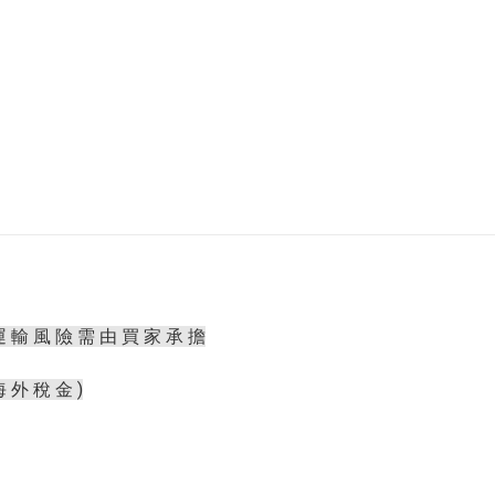
運 輸 風 險 需 由 買 家 承 擔
海 外 稅 金 )