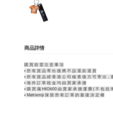
商品詳情
購 買 前 需 注 意 事 項
▪️ 所 有 貨 品 寄 出 後 將 不 設 退 款 退 貨
▪️ 所 有 貨 品 經 香 港 公 司 檢 查 後 方 可 寄 出，
▪️ 海 外 訂 單 稅 金 均 由 買 家 承 擔
▪️ 購 買 滿 HKD600 由 賣 家 承 擔 運 費 ( 不 包 括 
▪️ Matrixmiji 保 留 所 有 訂 單 的 最 後 決 定 權