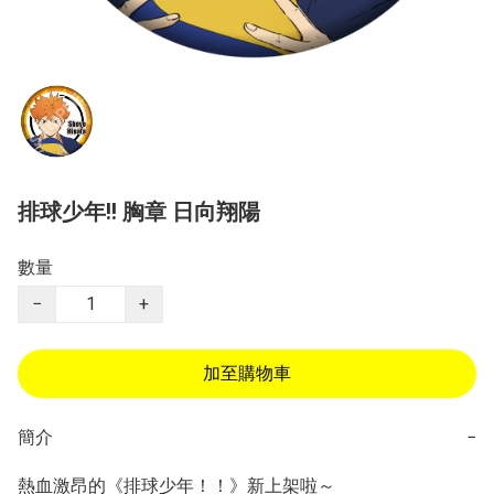
排球少年!! 胸章 日向翔陽
數量
−
+
加至購物車
簡介
−
熱血激昂的《排球少年！！》新上架啦～ 
