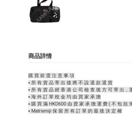
商品詳情
購 買 前 需 注 意 事 項
▪️ 所 有 貨 品 寄 出 後 將 不 設 退 款 退 貨
▪️ 所 有 貨 品 經 香 港 公 司 檢 查 後 方 可 寄 出，
▪️ 海 外 訂 單 稅 金 均 由 買 家 承 擔
▪️ 購 買 滿 HKD600 由 賣 家 承 擔 運 費 ( 不 包 括 
▪️ Matrixmiji 保 留 所 有 訂 單 的 最 後 決 定 權