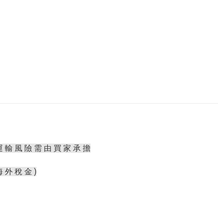
運 輸 風 險 需 由 買 家 承 擔
海 外 稅 金 )