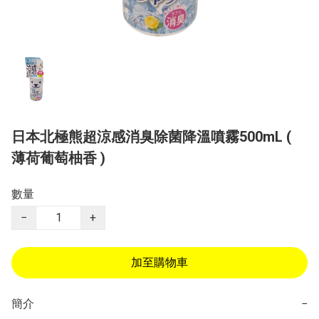
日本北極熊超涼感消臭除菌降溫噴霧500mL (
薄荷葡萄柚香 )
數量
−
+
加至購物車
簡介
−