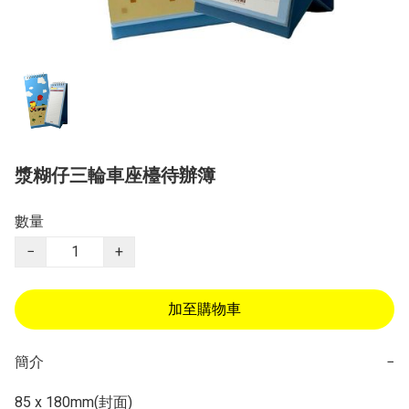
漿糊仔三輪車座檯待辦簿
數量
−
+
加至購物車
簡介
−
85 x 180mm(封面)
