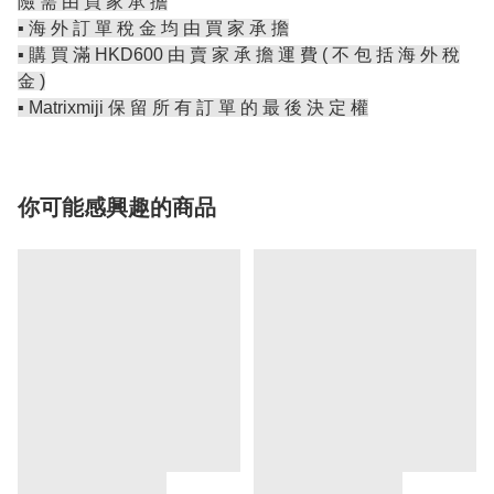
險 需 由 買 家 承 擔
▪️ 海 外 訂 單 稅 金 均 由 買 家 承 擔
▪️ 購 買 滿 HKD600 由 賣 家 承 擔 運 費 ( 不 包 括 海 外 稅
金 )
▪️ Matrixmiji 保 留 所 有 訂 單 的 最 後 決 定 權
你可能感興趣的商品