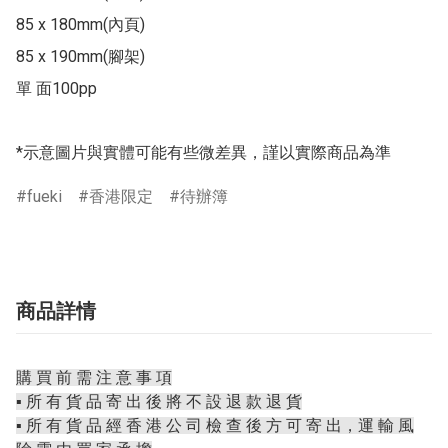
85 x 180mm(內頁)

85 x 190mm(腳架)

單 面100pp

*示意圖片與實體可能有些微差異，謹以實際商品為準
fueki
香港限定
待辦簿
商品詳情
購 買 前 需 注 意 事 項
▪️ 所 有 貨 品 寄 出 後 將 不 設 退 款 退 貨
▪️ 所 有 貨 品 經 香 港 公 司 檢 查 後 方 可 寄 出，運 輸 風