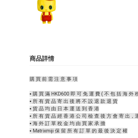
商品詳情
購 買 前 需 注 意 事 項
▪️ 購 買 滿 HKD600 即 可 免 運 費 ( 不 包 括 海 外 稅
▪️ 所 有 貨 品 寄 出 後 將 不 設 退 款 退 貨
▪️ 貨 品 均 由 日 本 運 送 到 香 港
▪️ 所 有 貨 品 經 香 港 公 司 檢 查 後 方 會 寄 出，
▪️ 海 外 訂 單 稅 金 均 由 買 家 承 擔
▪️ Matrixmiji 保 留 所 有 訂 單 的 最 後 決 定 權