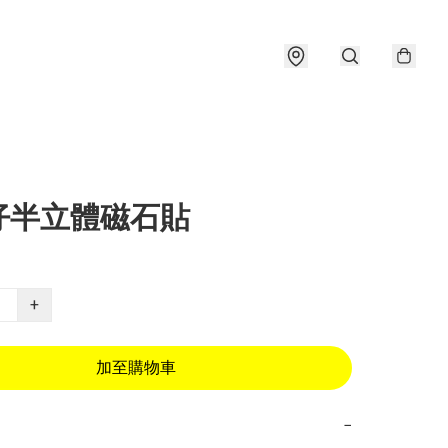
仔半立體磁石貼
+
加至購物車
−