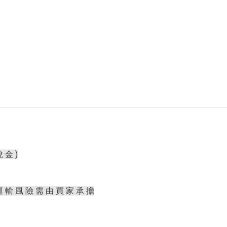
 金 )
運 輸 風 險 需 由 買 家 承 擔