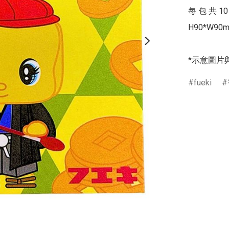
每 包 共 10
H90*W90m
*示意圖片
fueki