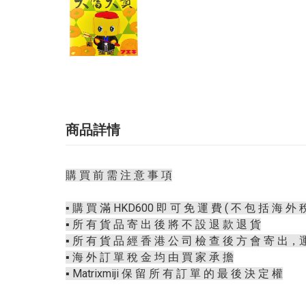
商品詳情
購 買 前 需 注 意 事 項
▪️ 購 買 滿 HKD600 即 可 免 運 費 ( 不 包 括 海 外 稅
▪️ 所 有 貨 品 寄 出 後 將 不 設 退 款 退 貨
▪️ 所 有 貨 品 經 香 港 公 司 檢 查 後 方 會 寄 出，
▪️ 海 外 訂 單 稅 金 均 由 買 家 承 擔
▪️ Matrixmiji 保 留 所 有 訂 單 的 最 後 決 定 權