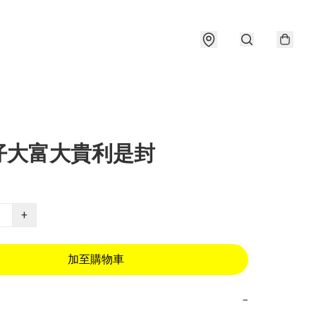
仔大富大貴利是封
+
加至購物車
−