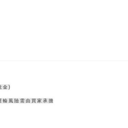
 金 )
運 輸 風 險 需 由 買 家 承 擔