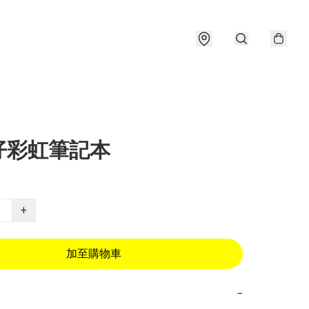
仔彩虹筆記本
+
加至購物車
−