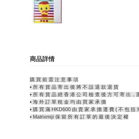
商品詳情
購 買 前 需 注 意 事 項
▪️ 所 有 貨 品 寄 出 後 將 不 設 退 款 退 貨
▪️ 所 有 貨 品 經 香 港 公 司 檢 查 後 方 可 寄 出，
▪️ 海 外 訂 單 稅 金 均 由 買 家 承 擔
▪️ 購 買 滿 HKD600 由 賣 家 承 擔 運 費 ( 不 包 括 
▪️ Matrixmiji 保 留 所 有 訂 單 的 最 後 決 定 權