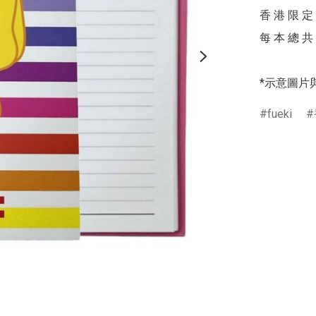
香 港 限 定 

每 本 總 共 
*示意圖片
fueki