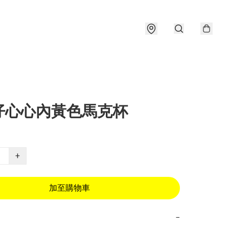
仔心心內黃色馬克杯
+
加至購物車
−