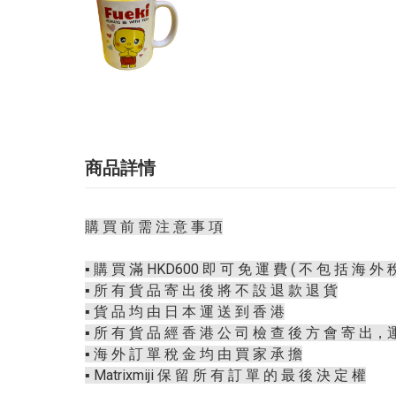
商品詳情
購 買 前 需 注 意 事 項
▪️ 購 買 滿 HKD600 即 可 免 運 費 ( 不 包 括 海 外 稅
▪️ 所 有 貨 品 寄 出 後 將 不 設 退 款 退 貨
▪️ 貨 品 均 由 日 本 運 送 到 香 港
▪️ 所 有 貨 品 經 香 港 公 司 檢 查 後 方 會 寄 出，
▪️ 海 外 訂 單 稅 金 均 由 買 家 承 擔
▪️ Matrixmiji 保 留 所 有 訂 單 的 最 後 決 定 權