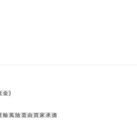
 金 )
運 輸 風 險 需 由 買 家 承 擔