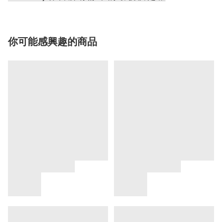
你可能感興趣的商品