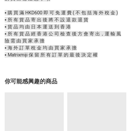
▪️ 購 買 滿 HKD600 即 可 免 運 費 ( 不 包 括 海 外 稅 金 )
▪️ 所 有 貨 品 寄 出 後 將 不 設 退 款 退 貨
▪️ 貨 品 均 由 日 本 運 送 到 香 港
▪️ 所 有 貨 品 經 香 港 公 司 檢 查 後 方 會 寄 出，運 輸 風
險 需 由 買 家 承 擔
▪️ 海 外 訂 單 稅 金 均 由 買 家 承 擔
▪️ Matrixmiji 保 留 所 有 訂 單 的 最 後 決 定 權
你可能感興趣的商品