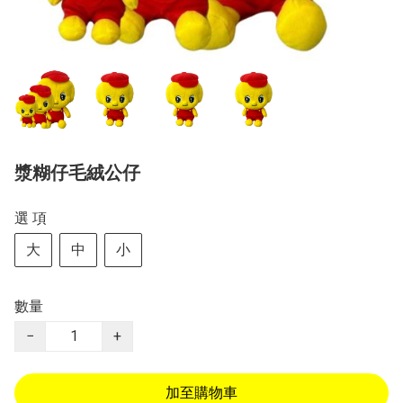
漿糊仔毛絨公仔
選 項
大
中
小
數量
−
+
加至購物車