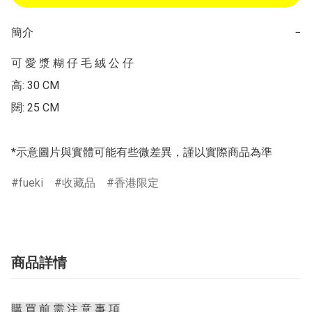
簡介
−
可 愛 漿 糊 仔 毛 絨 公 仔

高: 30 CM

闊: 25 CM

*示意圖片與實體可能有些微差異，謹以實際商品為準
fueki
收藏品
香港限定
商品詳情
購 買 前 需 注 意 事 項