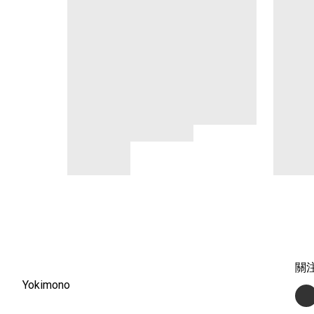
關
Yokimono