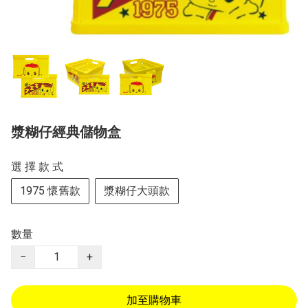
漿糊仔經典儲物盒
選 擇 款 式
1975 懷舊款
漿糊仔大頭款
數量
−
+
加至購物車