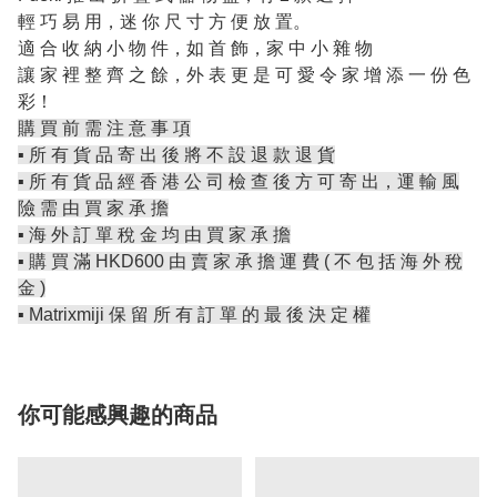
輕 巧 易 用，迷 你 尺 寸 方 便 放 置。
適 合 收 納 小 物 件，如 首 飾，家 中 小 雜 物
讓 家 裡 整 齊 之 餘，外 表 更 是 可 愛 令 家 增 添 一 份 色
彩！
購 買 前 需 注 意 事 項
▪️ 所 有 貨 品 寄 出 後 將 不 設 退 款 退 貨
▪️ 所 有 貨 品 經 香 港 公 司 檢 查 後 方 可 寄 出，運 輸 風
險 需 由 買 家 承 擔
▪️ 海 外 訂 單 稅 金 均 由 買 家 承 擔
▪️ 購 買 滿 HKD600 由 賣 家 承 擔 運 費 ( 不 包 括 海 外 稅
金 )
▪️ Matrixmiji 保 留 所 有 訂 單 的 最 後 決 定 權
你可能感興趣的商品