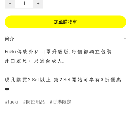
−
+
加至購物車
簡介
−
Fueki 傳 統 外 科 口 罩 升 級 版 , 每 個 都 獨 立 包 裝

此 口 罩 尺 寸 只 適 合 成 人。

現 凡 購 買 2 Set 以 上 , 第 2 Set 開 始 可 享 有 3 折 優 惠 
❤️
fueki
防疫用品
香港限定