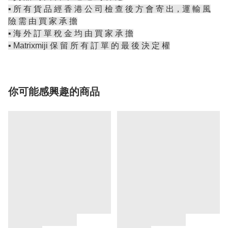
▪️ 所 有 貨 品 經 香 港 公 司 檢 查 後 方 會 寄 出，運 輸 風
險 需 由 買 家 承 擔
▪️ 海 外 訂 單 稅 金 均 由 買 家 承 擔
▪️ Matrixmiji 保 留 所 有 訂 單 的 最 後 決 定 權
你可能感興趣的商品