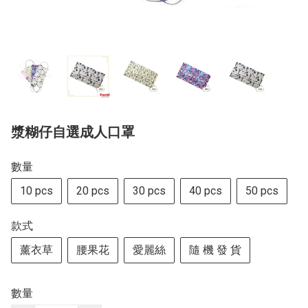
漿糊仔自選成人口罩
數量
10 pcs
20 pcs
30 pcs
40 pcs
50 pcs
款式
薰衣草
腰果花
愛麗絲
隨 機 發 貨
數量