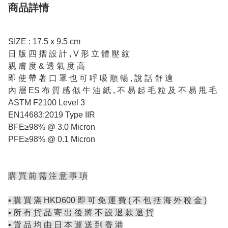
商品詳情
SIZE : 17.5 x 9.5 cm
日 版 四 摺 設 計 , V 形 立 體 壓 紋
親 膚 度 & 透 氣 度 高
即 使 帶 著 口 罩 也 可 呼 吸 順 暢 , 說 話 舒 適
內 層 ES 布 質 感 似 牛 油 紙 , 不 易 起 毛 粒 及 不 易 甩 毛
ASTM F2100 Level 3
EN14683:2019 Type IIR
BFE≥98% @ 3.0 Micron
PFE≥98% @ 0.1 Micron
購 買 前 需 注 意 事 項
▪️ 購 買 滿 HKD600 即 可 免 運 費 ( 不 包 括 海 外 稅 金 )
▪️ 所 有 貨 品 寄 出 後 將 不 設 退 款 退 貨
▪️ 貨 品 均 由 日 本 運 送 到 香 港