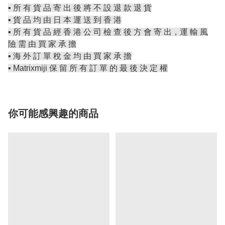
▪️ 所 有 貨 品 寄 出 後 將 不 設 退 款 退 貨
▪️ 貨 品 均 由 日 本 運 送 到 香 港
▪️ 所 有 貨 品 經 香 港 公 司 檢 查 後 方 會 寄 出，運 輸 風
險 需 由 買 家 承 擔
▪️ 海 外 訂 單 稅 金 均 由 買 家 承 擔
▪️ Matrixmiji 保 留 所 有 訂 單 的 最 後 決 定 權
你可能感興趣的商品