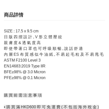
商品詳情
SIZE : 17.5 x 9.5 cm
日 版 四 摺 設 計 , V 形 立 體 壓 紋
親 膚 度 & 透 氣 度 高
即 使 帶 著 口 罩 也 可 呼 吸 順 暢 , 說 話 舒 適
內 層 ES 布 質 感 似 牛 油 紙 , 不 易 起 毛 粒 及 不 易 甩 毛
ASTM F2100 Level 3
EN14683:2019 Type IIR
BFE≥98% @ 3.0 Micron
PFE≥98% @ 0.1 Micron
購 買 前 需 注 意 事 項
▪️ 購 買 滿 HKD600 即 可 免 運 費 ( 不 包 括 海 外 稅 金 )