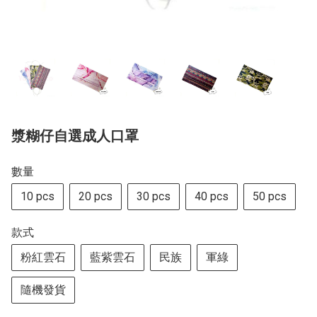
漿糊仔自選成人口罩
數量
10 pcs
20 pcs
30 pcs
40 pcs
50 pcs
款式
粉紅雲石
藍紫雲石
民族
軍綠
隨機發貨