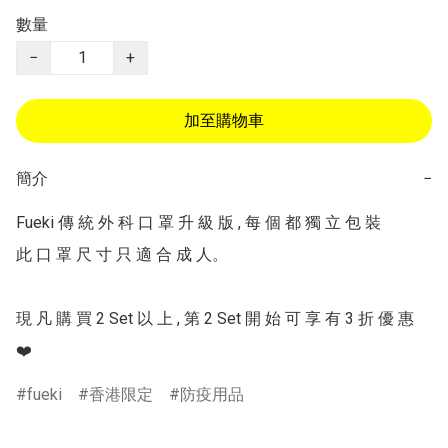
數量
−
+
加至購物車
簡介
−
Fueki 傳 統 外 科 口 罩 升 級 版 , 每 個 都 獨 立 包 裝

此 口 罩 尺 寸 只 適 合 成 人。

現 凡 購 買 2 Set 以 上 , 第 2 Set 開 始 可 享 有 3 折 優 惠 
❤️
fueki
香港限定
防疫用品