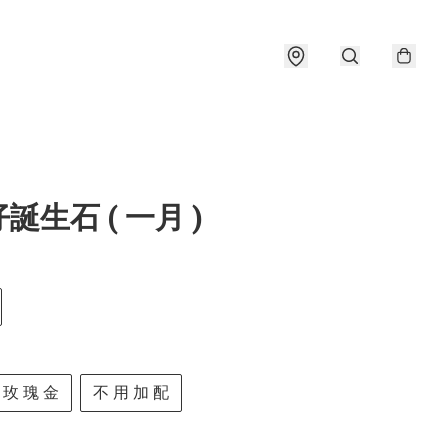
誕生石 ( 一月 )
玫 瑰 金
不 用 加 配