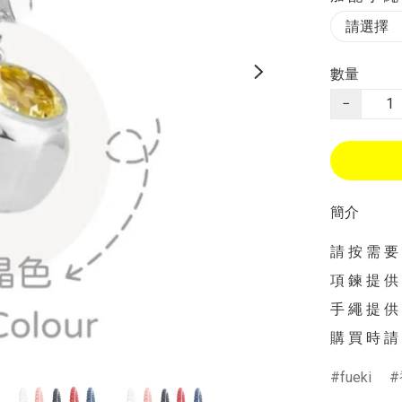
數量
−
簡介
請 按 需 要 
項 鍊 提 供 
手 繩 提 供 
購 買 時 請
fueki