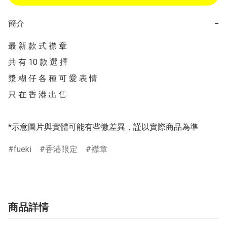
簡介
−
最 新 款 式 襟 章

共 有 10 款 選 擇

漿 糊 仔 各 種 可 愛 表 情

只 在 香 港 出 售

*示意圖片與實體可能有些微差異，謹以實際商品為準
fueki
香港限定
襟章
商品詳情