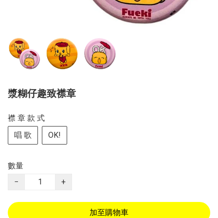
漿糊仔趣致襟章
襟 章 款 式
唱 歌
OK!
數量
−
+
加至購物車