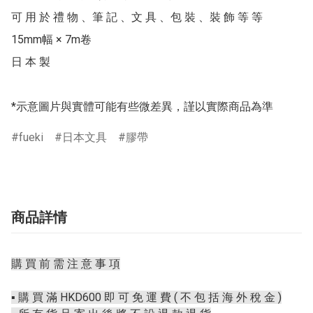
可 用 於 禮 物 、筆 記 、文 具 、包 裝 、裝 飾 等 等

15mm幅 × 7m卷

日 本 製

*示意圖片與實體可能有些微差異，謹以實際商品為準
fueki
日本文具
膠帶
商品詳情
購 買 前 需 注 意 事 項
▪️ 購 買 滿 HKD600 即 可 免 運 費 ( 不 包 括 海 外 稅 金 )