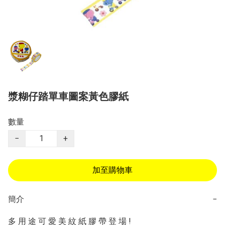
漿糊仔踏單車圖案黃色膠紙
數量
−
+
加至購物車
簡介
−
多 用 途 可 愛 美 紋 紙 膠 帶 登 場 ! 
